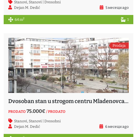
Stanovi
,
Stanovi | Dvosobni
Dejan M. Dedić
5 месеци ago
2
64 m
1
Prodaja
Dvosoban stan u strogom centru Mladenovca 62m2 PRODATO
75.000€
PRODATO
/ PRODATO
Stanovi
,
Stanovi | Dvosobni
Dejan M. Dedić
6 месеци ago