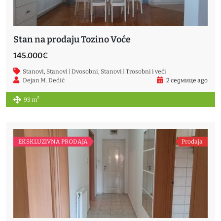
Stan na prodaju Tozino Voće
145.000€
Stanovi
,
Stanovi | Dvosobni
,
Stanovi | Trosobni i veći
Dejan M. Dedić
2 седмице ago
2
93 m
EKSKLUZIVNA PRODAJA
Prodaja