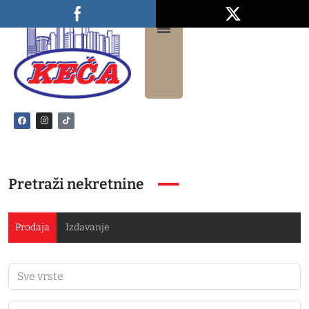
Pretraži nekretnine
Prodaja
Izdavanje