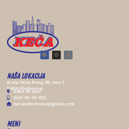
NAŠA LOKACIJA
Kralja Petra Prvog 181 ,stan 2
11400 Mladenovac
Kako do nas?
063/ 82-32-015
kecanekretnine@gmail.com
MENI