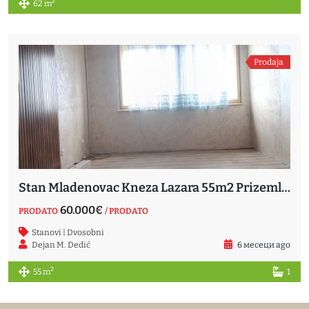
2
62 m
Prodaja
Stan Mladenovac Kneza Lazara 55m2 Prizemlje
60.000€
PRODATO
/ PRODATO
Stanovi | Dvosobni
Dejan M. Dedić
6 месеци ago
2
55 m
1