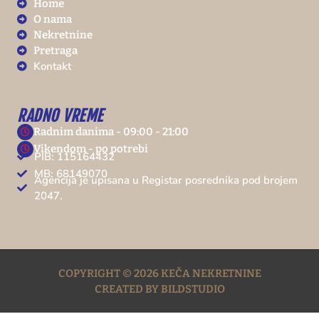
Home
O nama
Nekretnine
Pretraga
Kontakt
RADNO VREME
Radnim danima - 09:00 - 21:00
Vikendom - po potrebi
PIB: 115164432
MB: 68149070
Agencija je upisana u Registar posrednika pod brojem
2047.
COPYRIGHT © 2026 KEČA NEKRETNINE
CREATED BY BILDSTUDIO