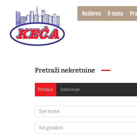
Naslovna
O nama
Pra
Pretraži nekretnine
Prodaja
Izdavanje