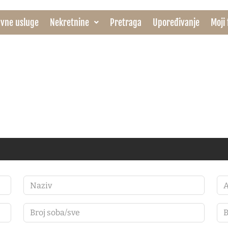
vne usluge
Nekretnine
Pretraga
Upoređivanje
Moji 