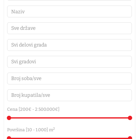
Cena [
200€
-
2.500.000€
]
2
Površina [
10
-
1.000
] m