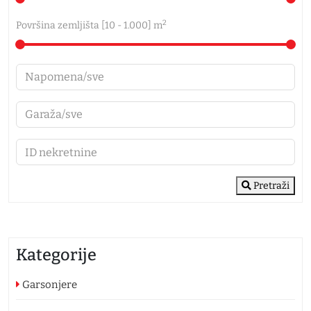
2
Površina zemljišta [
10
-
1.000
] m
Pretraži
Kategorije
Garsonjere