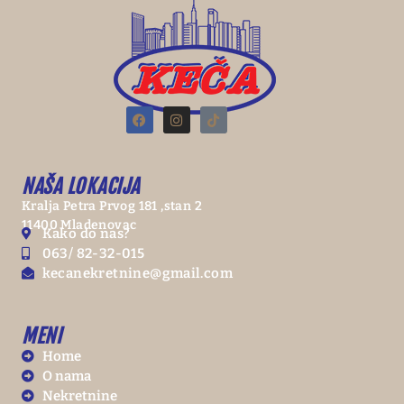
NAŠA LOKACIJA
Kralja Petra Prvog 181 ,stan 2
11400 Mladenovac
Kako do nas?
063/ 82-32-015
kecanekretnine@gmail.com
MENI
Home
O nama
Nekretnine