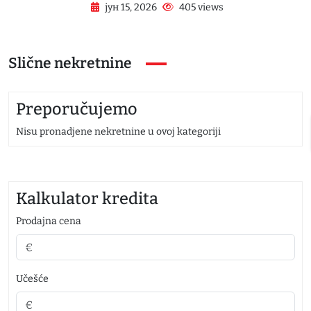
јун 15, 2026
405 views
Slične nekretnine
Preporučujemo
Nisu pronadjene nekretnine u ovoj kategoriji
Nis
Kalkulator kredita
Prodajna cena
Učešće