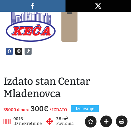
Izdato stan Centar
Mladenovca
300€
Izdavanje
35000 dinara
/ IZDATO
2
9016
38 m
ID nekretnine
Površina