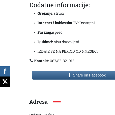
Dodatne informacije:
Grejanje:
struja
Internet i kablovska TV:
Dostupni
Parking:
ispred
Ljubimci:
nisu dozvoljeni
IZDAJE SE NA PERIOD OD 6 MESECI
Kontakt:
063/82-32-015
Share on Facebook
Adresa