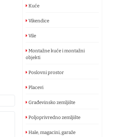
Kuće
Vikendice
Vile
Montažne kuće i montažni
objekti
Poslovni prostor
Placevi
Građevinsko zemljište
Poljoprivredno zemljište
Hale, magacini, garaže