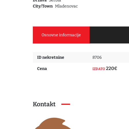
Država
Serbia
City/Town
Mladenovac
Osnovne informacije
ID nekretnine
8706
220€
Cena
IZDATO
Kontakt