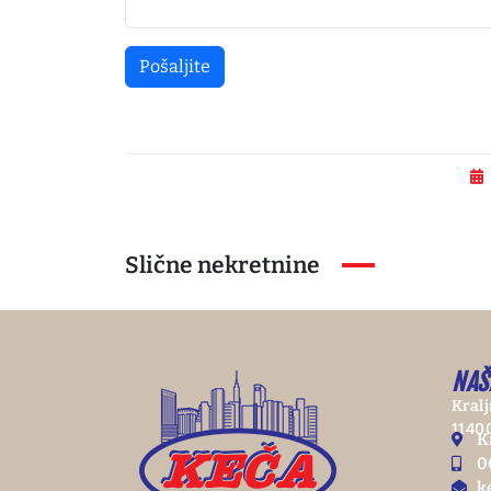
Pošaljite
Slične nekretnine
NAŠ
Kralj
1140
K
0
k