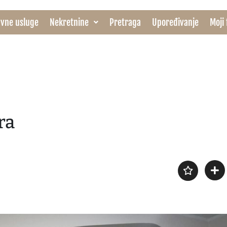
vne usluge
Nekretnine
Pretraga
Upoređivanje
Moji 
ra
Nisu pronadjene nekretnine u ovoj
Nisu pronadjene nekret
kategoriji
kategoriji