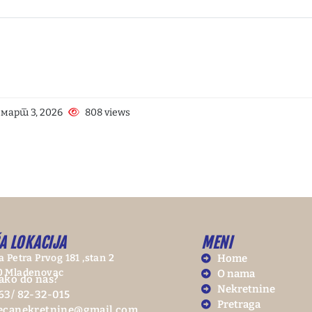
март 3, 2026
808 views
A LOKACIJA
MENI
a Petra Prvog 181 ,stan 2
Home
0 Mladenovac
O nama
ako do nas?
Nekretnine
63/ 82-32-015
Pretraga
ecanekretnine@gmail.com