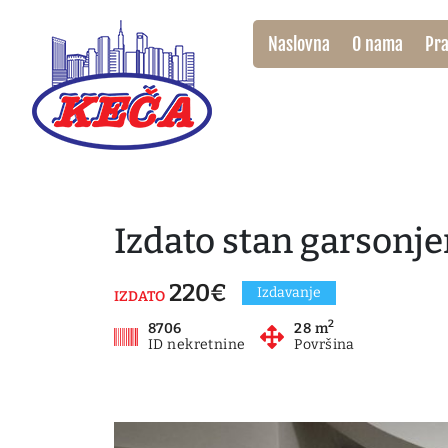
Naslovna
O nama
Pra
Izdato stan garsonje
220€
Izdavanje
IZDATO
2
8706
28 m
ID nekretnine
Površina