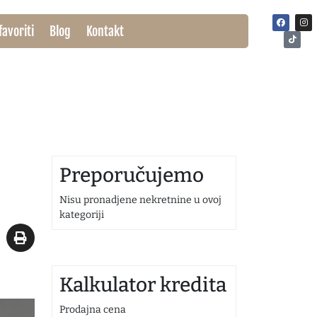
favoriti
Blog
Kontakt
Preporučujemo
nine u ovoj
Nisu pronadjene nekretnine u ovoj
Nisu pronadjene ne
kategoriji
kategoriji
Kalkulator kredita
Prodajna cena