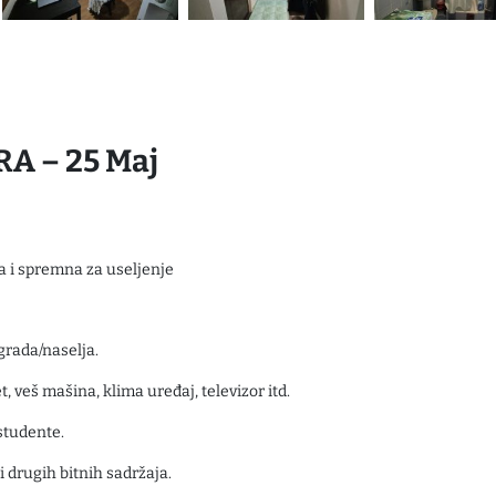
A – 25 Maj
 i spremna za useljenje
rada/naselja.
et, veš mašina, klima uređaj, televizor itd.
studente.
i drugih bitnih sadržaja.