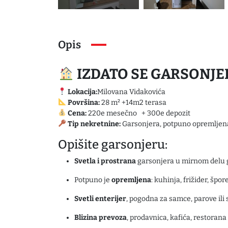
Opis
IZDATO SE GARSONJER
Lokacija:
Milovana Vidakovića
Površina:
28 m² +14m2 terasa
Cena:
220e mesečno + 300e depozit
Tip nekretnine:
Garsonjera, potpuno opremljena
Opišite garsonjeru:
Svetla i prostrana
garsonjera u mirnom delu g
Potpuno je
opremljena
: kuhinja, frižider, špor
Svetli enterijer
, pogodna za samce, parove ili 
Blizina prevoza
, prodavnica, kafića, restorana 