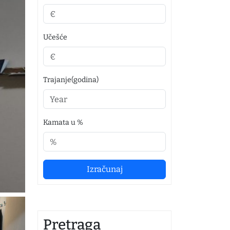
Učešće
Trajanje(godina)
Kamata u %
Izračunaj
Pretraga