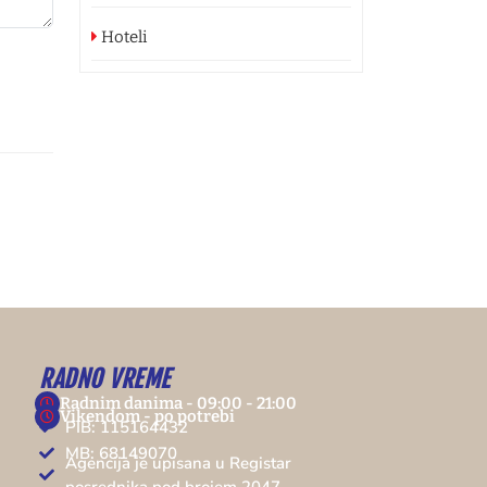
Hoteli
RADNO VREME
Radnim danima - 09:00 - 21:00
Vikendom - po potrebi
PIB: 115164432
MB: 68149070
Agencija je upisana u Registar
posrednika pod brojem 2047.