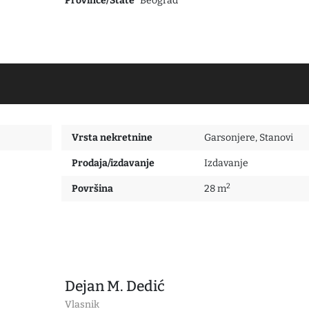
Province/State
Beograd
Vrsta nekretnine
Garsonjere
,
Stanovi
Prodaja/izdavanje
Izdavanje
2
Površina
28 m
Dejan M. Dedić
Vlasnik