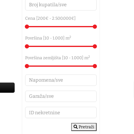
Cena [
200€
-
2.500.000€
]
2
Površina [
10
-
1.000
] m
2
Površina zemljišta [
10
-
1.000
] m
Pretraži