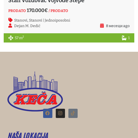
Stan Voždovac Vojvode Stepe
170.000€
PRODATO
/ PRODATO
Stanovi
,
Stanovi | Jednoiposobni
Dejan M. Dedić
8 месеци ago
2
57 m
1
NAŠA LOKACIJA