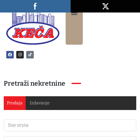
Pretraži nekretnine
Prodaja
Izdavanje