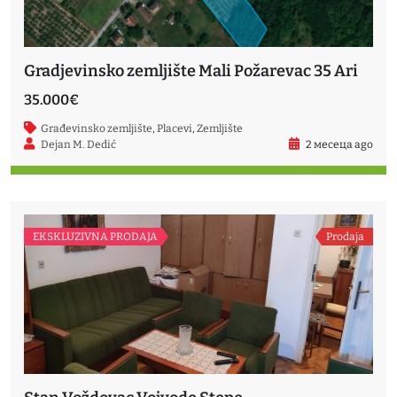
Gradjevinsko zemljište Mali Požarevac 35 Ari
35.000€
Građevinsko zemljište
,
Placevi
,
Zemljište
Dejan M. Dedić
2 месеца ago
EKSKLUZIVNA PRODAJA
Prodaja