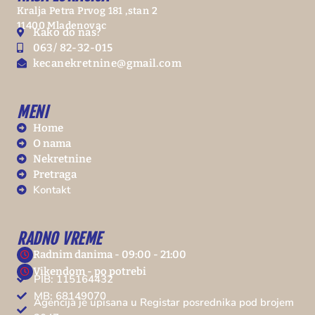
Kralja Petra Prvog 181 ,stan 2
11400 Mladenovac
Kako do nas?
063/ 82-32-015
kecanekretnine@gmail.com
MENI
Home
O nama
Nekretnine
Pretraga
Kontakt
RADNO VREME
Radnim danima - 09:00 - 21:00
Vikendom - po potrebi
PIB: 115164432
MB: 68149070
Agencija je upisana u Registar posrednika pod brojem