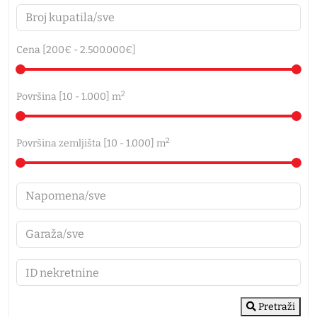
Cena [
200€
-
2.500.000€
]
2
Površina [
10
-
1.000
] m
2
Površina zemljišta [
10
-
1.000
] m
Pretraži