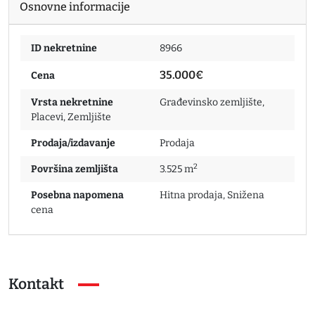
Osnovne informacije
ID nekretnine
8966
35.000€
Cena
Vrsta nekretnine
Građevinsko zemljište
,
Placevi
,
Zemljište
Prodaja/izdavanje
Prodaja
2
Površina zemljišta
3.525 m
Posebna napomena
Hitna prodaja
,
Snižena
cena
Kontakt