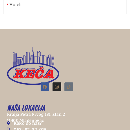
Hoteli
NAŠA LOKACIJA
Kralja Petra Prvog 181 ,stan 2
11400 Mladenovac
Kako do nas?
063/ 82-32-015