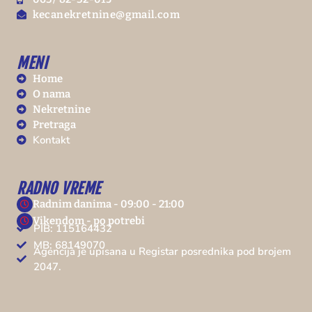
kecanekretnine@gmail.com
MENI
Home
O nama
Nekretnine
Pretraga
Kontakt
RADNO VREME
Radnim danima - 09:00 - 21:00
Vikendom - po potrebi
PIB: 115164432
MB: 68149070
Agencija je upisana u Registar posrednika pod brojem
2047.