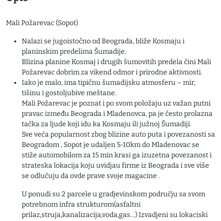
Mali Požarevac (Sopot)
Nalazi se jugoistočno od Beograda, bliže Kosmaju i
planinskim predelima Šumadije.
Blizina planine Kosmaj i drugih šumovitih predela čini Mali
Požarevac dobrim za vikend odmor i prirodne aktivnosti.
Iako je malo, ima tipičnu šumadijsku atmosferu – mir,
tišinu i gostoljubive meštane.
Mali Požarevac je poznat i po svom položaju uz važan putni
pravac između Beograda i Mladenovca, pa je često prolazna
tačka za ljude koji idu ka Kosmaju ili južnoj Šumadiji.
Sve veća popularnost zbog blizine auto puta i povezanosti sa
Beogradom , Sopot je udaljen 5-10km do Mladenovac se
stiže automobilom za 15 min krasi ga izuzetna povezanost i
strateska lokacija koju uvidjau firme iz Beograda i sve više
se odlučuju da ovde prave svoje magacine .
U ponudi su 2 parcele u gradjevinskom području sa svom
potrebnom infra strukturom(asfaltni
prilaz,struja,kanalizacija,voda,gas…) Izvadjeni su lokaciski