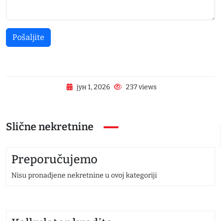
Pošaljite
јун 1, 2026
237 views
Slične nekretnine
Preporučujemo
Nisu pronadjene nekretnine u ovoj kategoriji
Nis