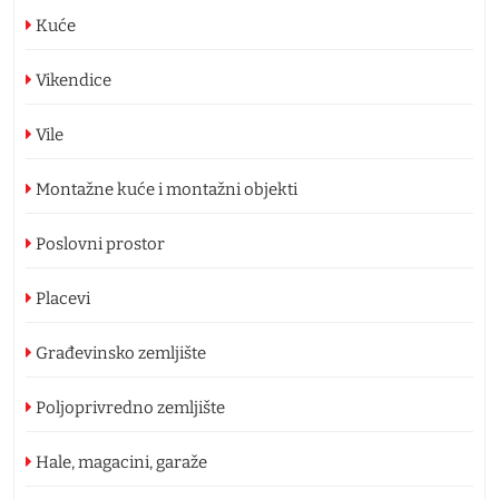
Kuće
Vikendice
Vile
Montažne kuće i montažni objekti
Poslovni prostor
Placevi
Građevinsko zemljište
Poljoprivredno zemljište
Hale, magacini, garaže