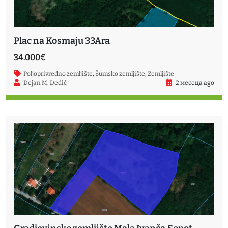
Plac na Kosmaju 33Ara
34.000€
Poljoprivredno zemljište
,
Šumsko zemljište
,
Zemljište
Dejan M. Dedić
2 месеца ago