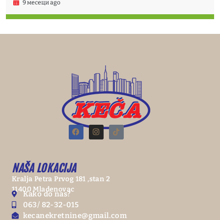
9 месеци ago
NAŠA LOKACIJA
Kralja Petra Prvog 181 ,stan 2
11400 Mladenovac
Kako do nas?
063/ 82-32-015
kecanekretnine@gmail.com