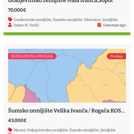
Gradjevinsko zemljište Mala Ivanča,Sopot
70.000€
Građevinsko zemljište
,
Šumsko zemljište
,
Vikendice
,
Zemljište
Dejan M. Dedić
5 месеци ago
EKSKLUZIVNA PRODAJA
Prodaja
Šumsko zemljište Velika Ivanča / Rogača KOSMAJ
43.000€
Placevi
,
Poljoprivredno zemljište
,
Šumsko zemljište
,
Zemljište