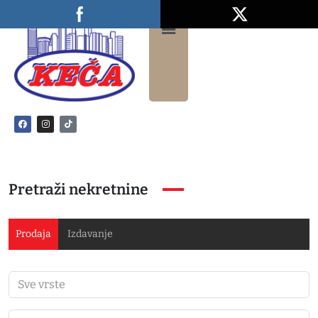
Pretraži nekretnine
Prodaja
Izdavanje