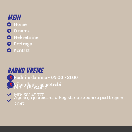
MENI
Home
O nama
Nekretnine
Pretraga
Kontakt
RADNO VREME
Radnim danima - 09:00 - 21:00
Vikendom - po potrebi
PIB: 115164432
MB: 68149070
Agencija je upisana u Registar posrednika pod brojem
2047.